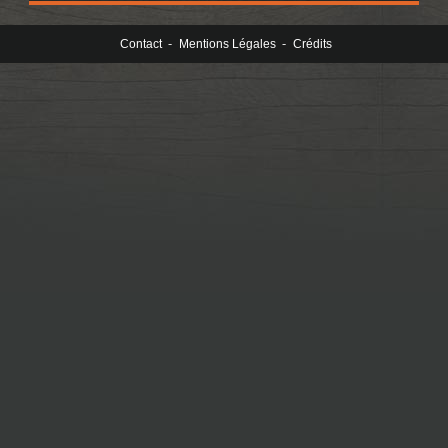
-
-
Contact
Mentions Légales
Crédits